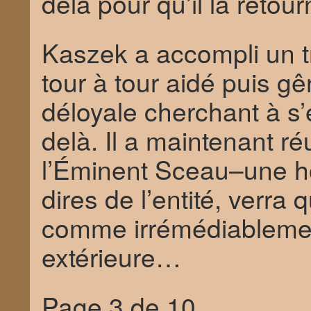
delà pour qu’il la retou
Kaszek a accompli un t
tour à tour aidé puis g
déloyale cherchant à s
delà. Il a maintenant ré
l’Éminent Sceau–une hor
dires de l’entité, verr
comme irrémédiableme
extérieure…
Page 3 de 10