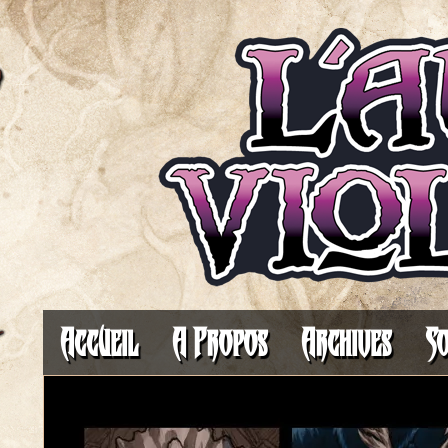
Il fait toujours plus som
Accueil
A Propos
Archives
So