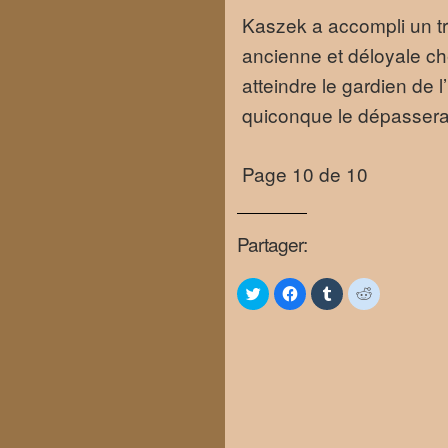
Kaszek a accompli un trè
ancienne et déloyale ch
atteindre le gardien de l
quiconque le dépasser
Page 10 de 10
Partager:
Click
Click
Click
Click
to
to
to
to
share
share
share
share
on
on
on
on
Twitter
Facebook
Tumblr
Reddit
(Opens
(Opens
(Opens
(Opens
in
in
in
in
new
new
new
new
window)
window)
window)
window)