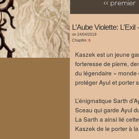
<< premier
L’Aube Violette: L’Exi
on
24/04/2019
Chapitre:
6
Kaszek est un jeune gar
forteresse de pierre, d
du légendaire « monde d
protéger Ayul et porter s
L’énigmatique Sarth d’Ay
Sceau qui garde Ayul du 
La Sarth a ainsi lié cet
Kaszek de le porter à la