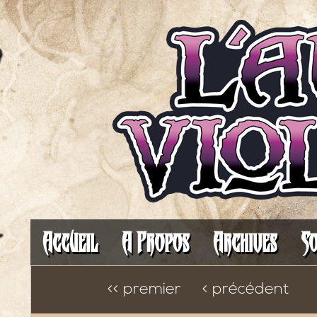
Il fait toujours plus som
Accueil
A Propos
Archives
So
<< premier
< précédent