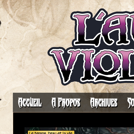
Il fait toujours plus som
Accueil
A Propos
Archives
So