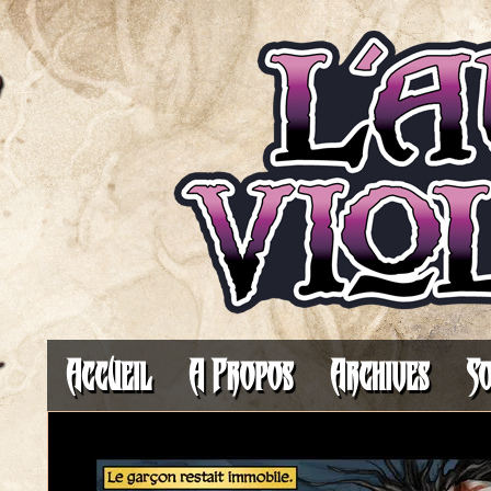
Il fait toujours plus som
Accueil
A Propos
Archives
So