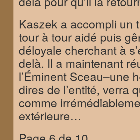
delà pour qu’il la retou
Kaszek a accompli un t
tour à tour aidé puis g
déloyale cherchant à s
delà. Il a maintenant ré
l’Éminent Sceau–une hor
dires de l’entité, verr
comme irrémédiableme
extérieure…
Page 6 de 10