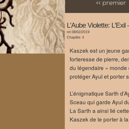
<< premier
L’Aube Violette: L’Exi
on
08/02/2019
Chapitre:
4
Kaszek est un jeune gar
forteresse de pierre, d
du légendaire « monde d
protéger Ayul et porter s
L’énigmatique Sarth d’Ay
Sceau qui garde Ayul du 
La Sarth a ainsi lié cet
Kaszek de le porter à la