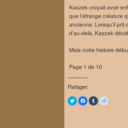
Kaszek croyait avoir enf
que l’étrange créature q
ancienne. Lorsqu’il prit
d’au-delà, Kaszek décid
Mais notre histoire débu
Page 1 de 10
Partager:
Click
Click
Click
Click
to
to
to
to
share
share
share
share
on
on
on
on
Twitter
Facebook
Tumblr
Reddit
(Opens
(Opens
(Opens
(Opens
in
in
in
in
new
new
new
new
window)
window)
window)
window)