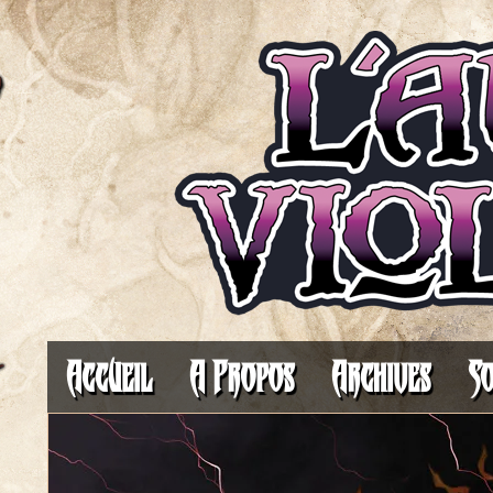
Il fait toujours plus som
Accueil
A Propos
Archives
So