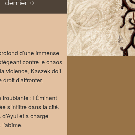
dernier >>
s profond d’une immense
otégeant contre le chaos
la violence, Kaszek doit
droit d’affronter.
 troublante : l’Éminent
s’infiltre dans la cité.
s d’Ayul et a chargé
à l’abîme.