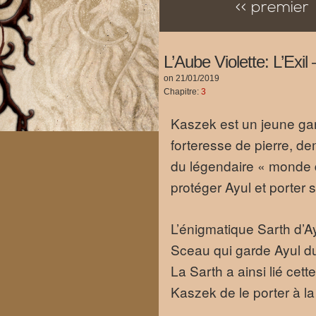
<< premier
L’Aube Violette: L’Exi
on
21/01/2019
Chapitre:
3
Kaszek est un jeune gar
forteresse de pierre, d
du légendaire « monde d
protéger Ayul et porter s
L’énigmatique Sarth d’Ay
Sceau qui garde Ayul du 
La Sarth a ainsi lié cet
Kaszek de le porter à la