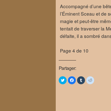
Accompagné d’une bête s
l’Éminent Sceau et de s
magie et peut-être même 
tentait de traverser la 
défaite, il a sombré d
Page 4 de 10
Partager:
Click
Click
Click
Click
to
to
to
to
share
share
share
share
on
on
on
on
Twitter
Facebook
Tumblr
Reddit
(Opens
(Opens
(Opens
(Opens
in
in
in
in
new
new
new
new
window)
window)
window)
window)