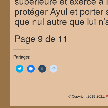
supérieure et exercé à 
protéger Ayul et porter
que nul autre que lui n’a 
Page 9 de 11
Partager:
Click
Click
Click
Click
to
to
to
to
share
share
share
share
on
on
on
on
Twitter
Facebook
Tumblr
Reddit
(Opens
(Opens
(Opens
(Opens
in
in
in
in
new
new
new
new
window)
window)
window)
window)
© Copyright 2018-2021,
W